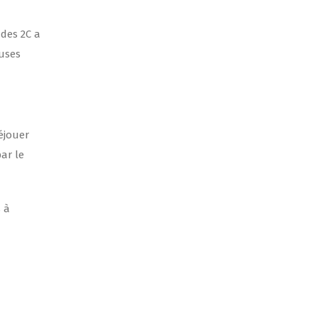
 des 2C a
euses
éjouer
par le
s à