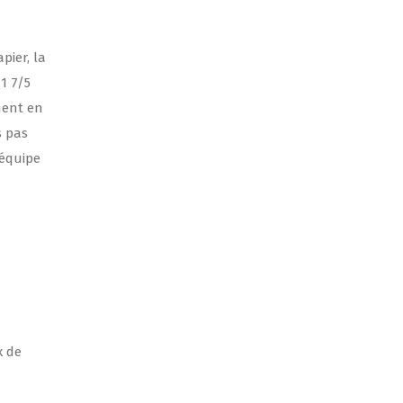
pier, la
1 7/5
ment en
s pas
’équipe
x de