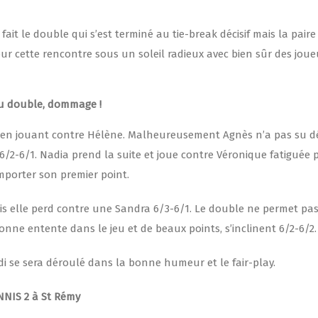
fait le double qui s’est terminé au tie-break décisif mais la paire
 pour cette rencontre sous un soleil radieux avec bien sûr des jou
du double, dommage !
e en jouant contre Hélène. Malheureusement Agnès n’a pas su d
h 6/2-6/1. Nadia prend la suite et joue contre Véronique fatiguée 
emporter son premier point.
is elle perd contre une Sandra 6/3-6/1. Le double ne permet pa
onne entente dans le jeu et de beaux points, s’inclinent 6/2-6/2.
 se sera déroulé dans la bonne humeur et le fair-play.
NNIS 2 à St Rémy