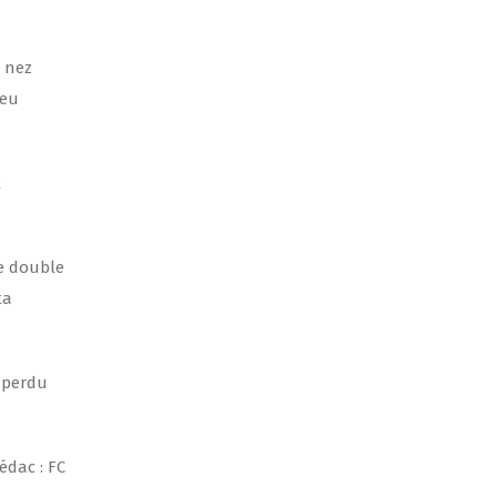
à nez
peu
2
le double
ta
t perdu
édac : FC