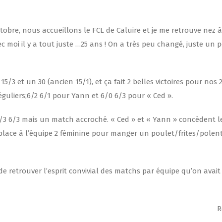
tobre, nous accueillons le FCL de Caluire et je me retrouve nez 
c moi il y a tout juste …25 ans ! On a très peu changé, juste un 
/3 et un 30 (ancien 15/1), et ça fait 2 belles victoires pour nos 
guliers;6/2 6/1 pour Yann et 6/0 6/3 pour « Ced ».
 6/3 6/3 mais un match accroché. « Ced » et « Yann » concèdent 
e place à l’équipe 2 féminine pour manger un poulet/frites/polen
e retrouver l’esprit convivial des matchs par équipe qu’on avai
R