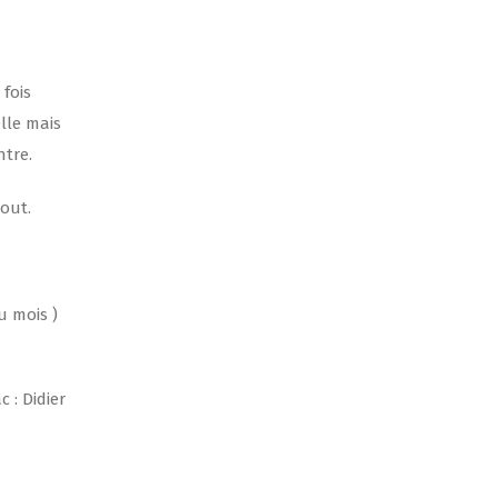
 fois
lle mais
ntre.
bout.
du mois )
 : Didier