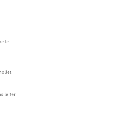
ne le
mollet
s le 1er