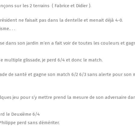
çons sur les 2 terrains ( Fabrice et Didier ).
sident ne faisait pas dans la dentelle et menait déjà 4-0.
me.. . .
 dans son jardin m’en a fait voir de toutes les couleurs et gag
e multiple glissade, je perd 6/4 et donc le match.
ade de santé et gagne son match 6/2 6/3 sans alerte pour son 
uelques jeu pour s’y mettre prend la mesure de son adversaire dan
erd le Deuxième 6/4
hilippe perd sans démériter.